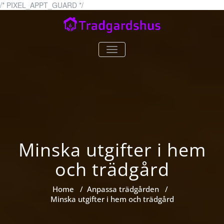
Skip
/* PIXEL_APPT_GUARD */
to
content
tradgardshus.se
tradgardshus.se – allt om
TOGGLE
trädgårdar!
NAVIGATION
Minska utgifter i hem
och trädgård
Home
/
Anpassa trädgården
/
Minska utgifter i hem och trädgård