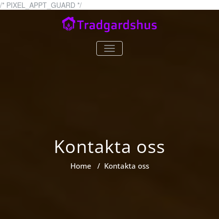
Skip
/* PIXEL_APPT_GUARD */
to
content
tradgardshus.se
tradgardshus.se – allt om
TOGGLE
trädgårdar!
NAVIGATION
Kontakta oss
Home
/
Kontakta oss