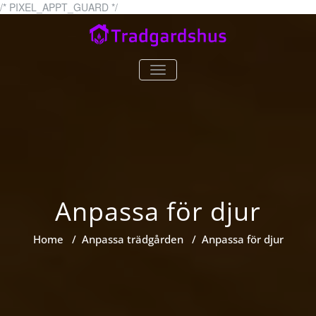
Skip
/* PIXEL_APPT_GUARD */
to
content
tradgardshus.se
tradgardshus.se – allt om
TOGGLE
trädgårdar!
NAVIGATION
Anpassa för djur
Home
/
Anpassa trädgården
/
Anpassa för djur